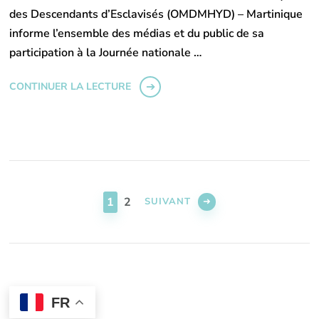
des Descendants d’Esclavisés (OMDMHYD) – Martinique
informe l’ensemble des médias et du public de sa
participation à la Journée nationale …
CONTINUER LA LECTURE
Pagination
des
PAGE
PAGE
1
2
SUIVANT
publications
FR