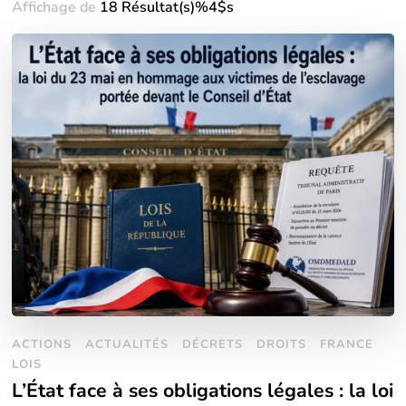
Affichage de
18 Résultat(s)%4$s
ACTIONS
ACTUALITÉS
DÉCRETS
DROITS
FRANCE
LOIS
L’État face à ses obligations légales : la loi