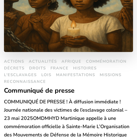
ACTIONS
ACTUALITÉS
AFRIQUE
COMMÉMORATION
DÉCRETS
DROITS
FRANCE
HISTOIRES
L'ESCLAVAGES
LOIS
MANIFESTATIONS
MISSIONS
RECONNAISSANCE
Communiqué de presse
COMMUNIQUÉ DE PRESSE ! À diffusion immédiate !
Journée nationale des victimes de l’esclavage colonial –
23 mai 2025OMDMHYD Martinique appelle à une
commémoration officielle à Sainte-Marie L’Organisation
des Mouvements de Défense de la Mémoire Historique