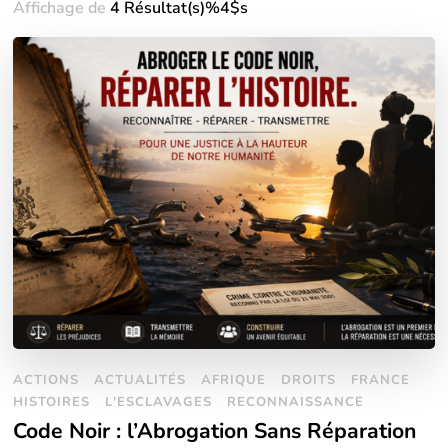
Affichage de
4 Résultat(s)%4$s
ACTIONS
ACTUALITÉS
AFRIQUE
DROITS
FRANCE
HISTOIRES
L'ESCLAVAGES
RECONNAISSANCE
Code Noir : l’Abrogation Sans Réparation