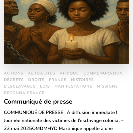
ACTIONS
ACTUALITÉS
AFRIQUE
COMMÉMORATION
DÉCRETS
DROITS
FRANCE
HISTOIRES
L'ESCLAVAGES
LOIS
MANIFESTATIONS
MISSIONS
RECONNAISSANCE
Communiqué de presse
COMMUNIQUÉ DE PRESSE ! À diffusion immédiate !
Journée nationale des victimes de l’esclavage colonial –
23 mai 2025OMDMHYD Martinique appelle à une