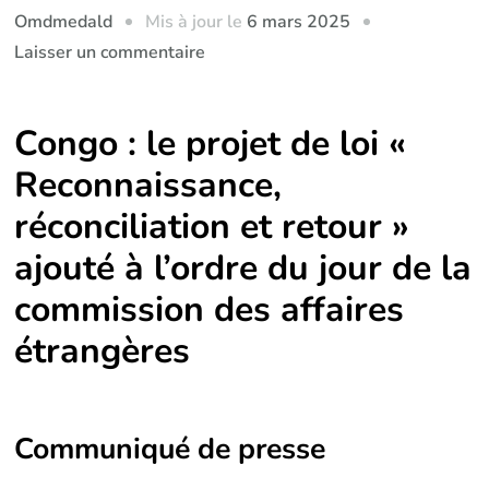
Mis à jour le
6 mars 2025
Omdmedald
sur
Laisser un commentaire
Congo
:
Congo : le projet de loi «
le
projet
Reconnaissance,
de
réconciliation et retour »
loi
ajouté à l’ordre du jour de la
sur
la
commission des affaires
Reconnaissance,
étrangères
réconciliation
et
retour
des
Communiqué de presse
descendants