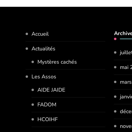
Archiv
Accueil
Actualités
juill
Mystères cachés
mai 
Les Assos
mars
AIDE JAIDE
janv
FADOM
déce
HCOIHF
nove