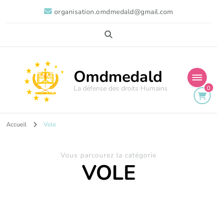
organisation.omdmedald@gmail.com
Omdmedald
La défense des droits Humains
0
Accueil
Vole
Vous parcourez la catégorie
VOLE